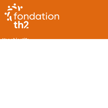
Vos objectifs
La fondation
Axes d'intervention
Nos actions
Actus
Contact
Autres sites du groupe
Th2 Groupe
Th2 Gestion
Th2 Patrimoine
Th2 Conseil & Transaction