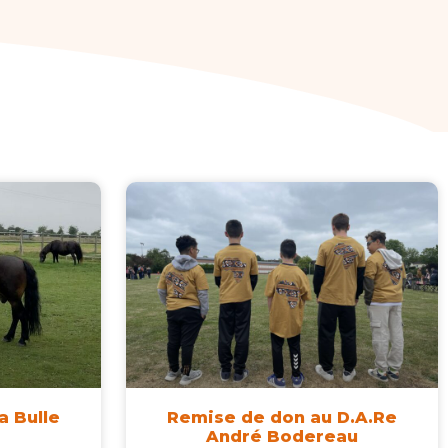
a Bulle
Remise de don au D.A.Re
André Bodereau