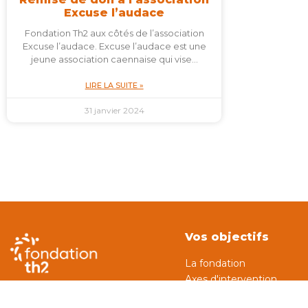
Excuse l’audace
Fondation Th2 aux côtés de l’association
Excuse l’audace. Excuse l’audace est une
jeune association caennaise qui vise…
LIRE LA SUITE »
31 janvier 2024
Vos objectifs
La fondation
Axes d'intervention
Nos actions