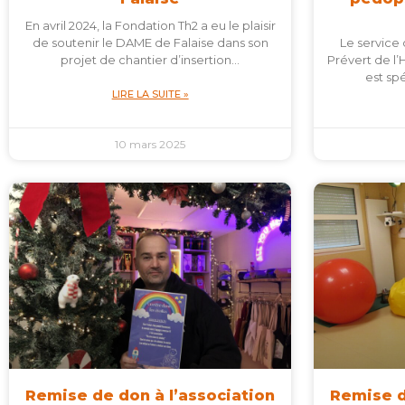
En avril 2024, la Fondation Th2 a eu le plaisir
de soutenir le DAME de Falaise dans son
Le service
projet de chantier d’insertion…
Prévert de l’
est spé
LIRE LA SUITE »
10 mars 2025
Remise de don à l’association
Remise d