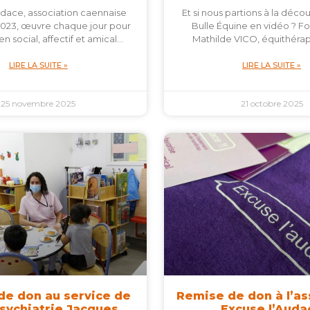
udace, association caennaise
Et si nous partions à la déco
023, œuvre chaque jour pour
Bulle Équine en vidéo ? F
en social, affectif et amical…
Mathilde VICO, équithéra
LIRE LA SUITE »
LIRE LA SUITE »
25 novembre 2025
21 octobre 2025
de don au service de
Remise de don à l’as
ychiatrie Jacques
Excuse l’Auda