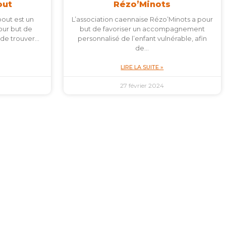
out
Rézo’Minots
out est un
L’association caennaise Rézo’Minots a pour
pour but de
but de favoriser un accompagnement
 de trouver…
personnalisé de l’enfant vulnérable, afin
de…
LIRE LA SUITE »
27 février 2024