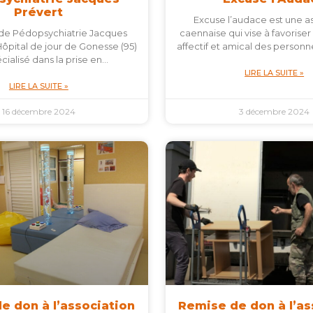
Prévert
Excuse l’audace est une a
 de Pédopsychiatrie Jacques
caennaise qui vise à favoriser l
Hôpital de jour de Gonesse (95)
affectif et amical des person
cialisé dans la prise en…
LIRE LA SUITE »
LIRE LA SUITE »
16 décembre 2024
3 décembre 2024
e don à l’association
Remise de don à l’as