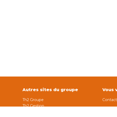
Autres sites du groupe
Vous v
Th2 Groupe
Contac
Th2 Gestion
Th2 Patrimoine