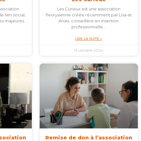
ssociation
Les Curieux est une association
e lien social,
fleurysienne créée récemment par Lisa et
nes majeures…
Anaïs, conseillère en insertion
professionnelle…
LIRE LA SUITE »
14 octobre 2024
sociation
Remise de don à l’association