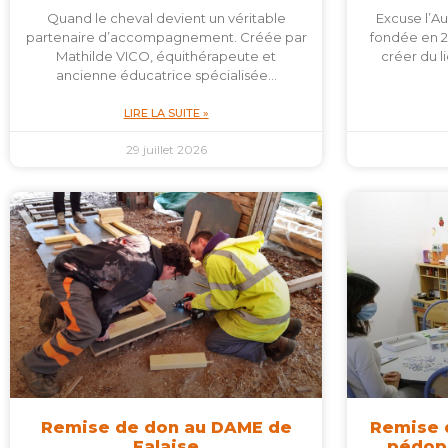
Quand le cheval devient un véritable
Excuse l’A
partenaire d’accompagnement. Créée par
fondée en 2
Mathilde VICO, équithérapeute et
créer du li
ancienne éducatrice spécialisée…
LIRE LA SUITE »
29 juillet 2026
Remise de don au DAME de
Remise 
Falaise
pédops