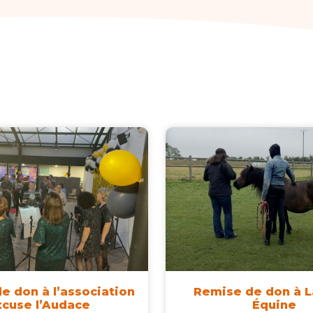
e don à l’association
Remise de don à L
xcuse l’Audace
Équine