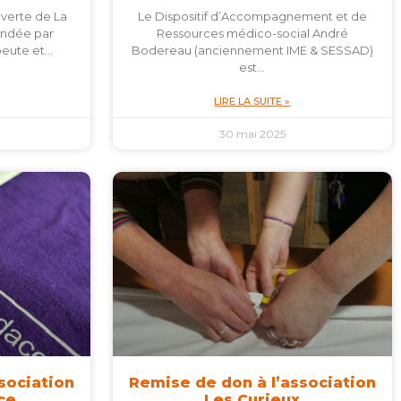
uverte de La
Le Dispositif d’Accompagnement et de
ondée par
Ressources médico-social André
peute et…
Bodereau (anciennement IME & SESSAD)
est…
LIRE LA SUITE »
30 mai 2025
sociation
Remise de don à l’association
ce
Les Curieux