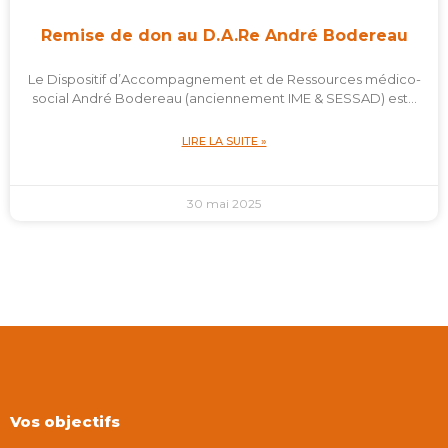
Remise de don au D.A.Re André Bodereau
Le Dispositif d’Accompagnement et de Ressources médico-
social André Bodereau (anciennement IME & SESSAD) est…
LIRE LA SUITE »
30 mai 2025
Vos objectifs