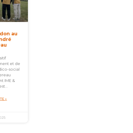
 don au
André
eau
itif
ent et de
ico-social
ereau
t IME &
est…
ITE »
025