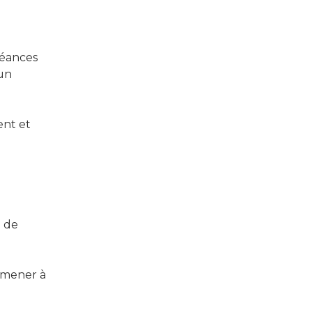
séances
 un
ent et
n de
 mener à