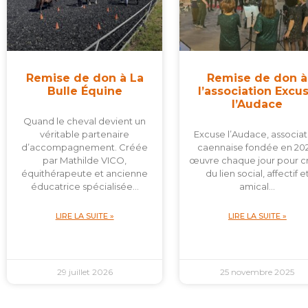
Remise de don à La
Remise de don à
Bulle Équine
l’association Excu
l’Audace
Quand le cheval devient un
véritable partenaire
Excuse l’Audace, associat
d’accompagnement. Créée
caennaise fondée en 202
par Mathilde VICO,
œuvre chaque jour pour c
équithérapeute et ancienne
du lien social, affectif e
éducatrice spécialisée…
amical…
LIRE LA SUITE »
LIRE LA SUITE »
29 juillet 2026
25 novembre 2025