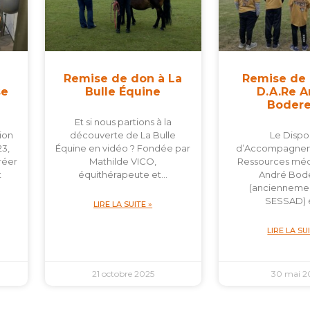
Remise de don à La
Remise de
se
Bulle Équine
D.A.Re 
Boder
Et si nous partions à la
ion
découverte de La Bulle
Le Dispos
3,
Équine en vidéo ? Fondée par
d’Accompagnem
réer
Mathilde VICO,
Ressources méd
t
équithérapeute et…
André Bod
(anciennemen
SESSAD) 
LIRE LA SUITE »
LIRE LA SU
21 octobre 2025
30 mai 2