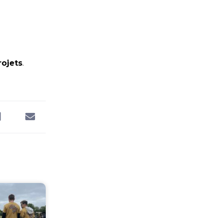
rojets
.