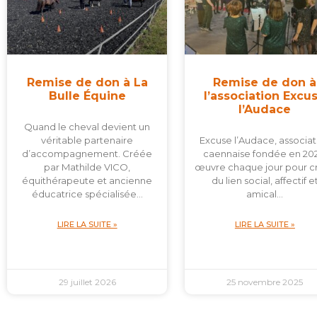
Remise de don à La
Remise de don à
Bulle Équine
l’association Excu
l’Audace
Quand le cheval devient un
véritable partenaire
Excuse l’Audace, associat
d’accompagnement. Créée
caennaise fondée en 202
par Mathilde VICO,
œuvre chaque jour pour c
équithérapeute et ancienne
du lien social, affectif e
éducatrice spécialisée…
amical…
LIRE LA SUITE »
LIRE LA SUITE »
29 juillet 2026
25 novembre 2025