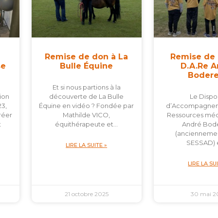
Remise de don à La
Remise de
se
Bulle Équine
D.A.Re 
Boder
Et si nous partions à la
ion
découverte de La Bulle
Le Dispos
3,
Équine en vidéo ? Fondée par
d’Accompagnem
réer
Mathilde VICO,
Ressources méd
t
équithérapeute et…
André Bod
(anciennemen
SESSAD) 
LIRE LA SUITE »
LIRE LA SU
21 octobre 2025
30 mai 2