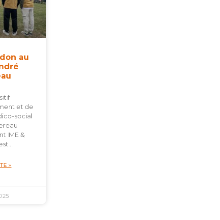
 don au
André
eau
itif
ent et de
ico-social
ereau
t IME &
est…
ITE »
025