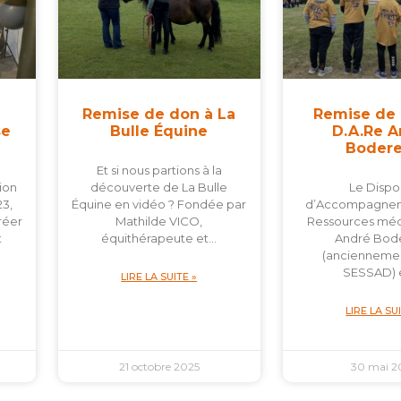
Remise de don à La
Remise de
se
Bulle Équine
D.A.Re 
Boder
Et si nous partions à la
ion
découverte de La Bulle
Le Dispos
3,
Équine en vidéo ? Fondée par
d’Accompagnem
réer
Mathilde VICO,
Ressources méd
t
équithérapeute et…
André Bod
(anciennemen
SESSAD) 
LIRE LA SUITE »
LIRE LA SU
21 octobre 2025
30 mai 2