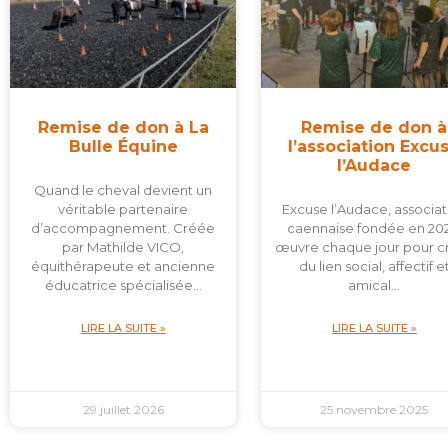
Remise de don à La
Remise de don à
Bulle Équine
l’association Excu
l’Audace
Quand le cheval devient un
véritable partenaire
Excuse l’Audace, associat
d’accompagnement. Créée
caennaise fondée en 202
par Mathilde VICO,
œuvre chaque jour pour c
équithérapeute et ancienne
du lien social, affectif e
éducatrice spécialisée…
amical…
LIRE LA SUITE »
LIRE LA SUITE »
29 juillet 2026
25 novembre 2025