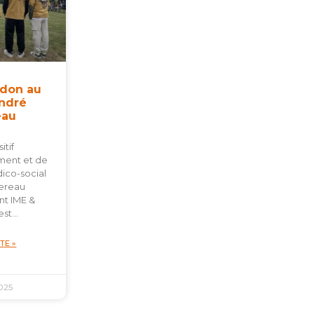
 don au
André
eau
itif
ent et de
ico-social
ereau
t IME &
est…
ITE »
025