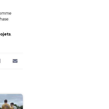
’Homme
phase
ojets
.