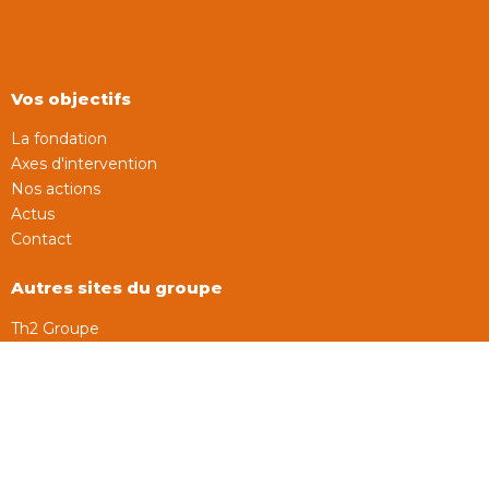
Vos objectifs
La fondation
Axes d'intervention
Nos actions
Actus
Contact
Autres sites du groupe
Th2 Groupe
Th2 Gestion
Th2 Patrimoine
Th2 Conseil & Transaction
Vous voulez faire parti de l’aventure ?